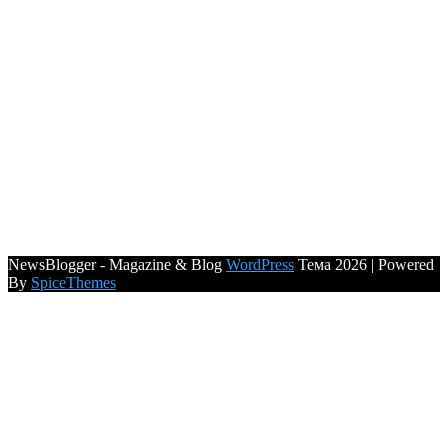
NewsBlogger - Magazine & Blog
WordPress
Тема 2026 | Powered
By
SpiceThemes