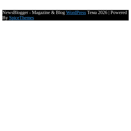
NewsBlogger - Magazine & Blog
WordPress
Тема 2026 | Powered
By
SpiceThemes