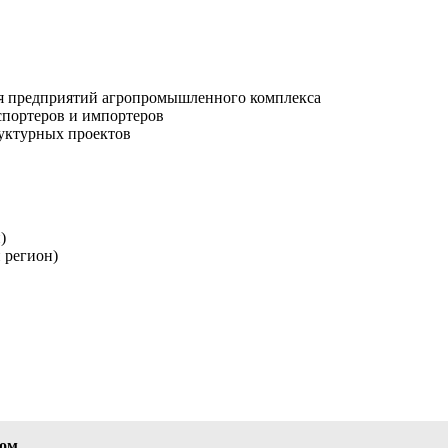
ля предприятий агропромышленного комплекса
спортеров и импортеров
уктурных проектов
)
 регион)
том