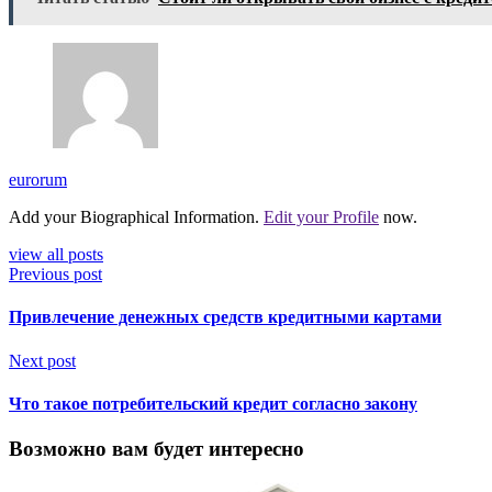
eurorum
Add your Biographical Information.
Edit your Profile
now.
view all posts
Previous post
Привлечение денежных средств кредитными картами
Next post
Что такое потребительский кредит согласно закону
Возможно вам будет интересно