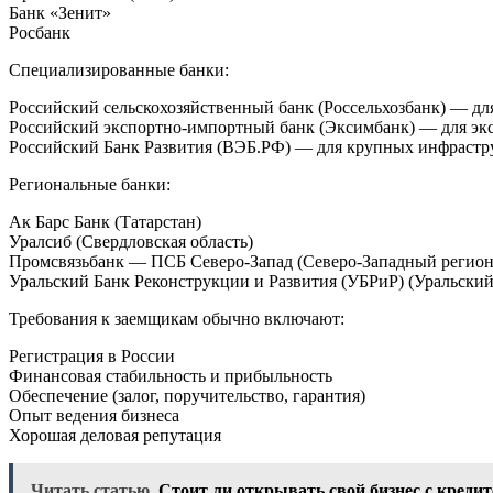
Банк «Зенит»
Росбанк
Специализированные банки:
Российский сельскохозяйственный банк (Россельхозбанк) — д
Российский экспортно-импортный банк (Эксимбанк) — для эк
Российский Банк Развития (ВЭБ.РФ) — для крупных инфрастр
Региональные банки:
Ак Барс Банк (Татарстан)
Уралсиб (Свердловская область)
Промсвязьбанк — ПСБ Северо-Запад (Северо-Западный регион
Уральский Банк Реконструкции и Развития (УБРиР) (Уральский
Требования к заемщикам обычно включают:
Регистрация в России
Финансовая стабильность и прибыльность
Обеспечение (залог, поручительство, гарантия)
Опыт ведения бизнеса
Хорошая деловая репутация
Читать статью
Стоит ли открывать свой бизнес с креди