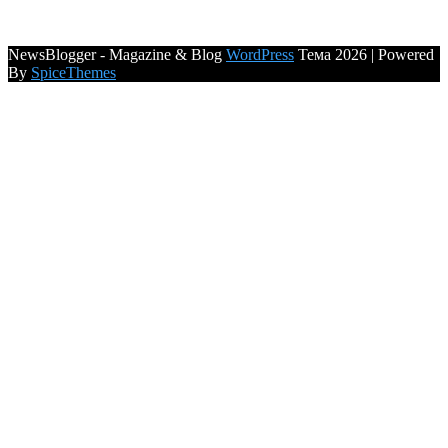
NewsBlogger - Magazine & Blog
WordPress
Тема 2026 | Powered
By
SpiceThemes