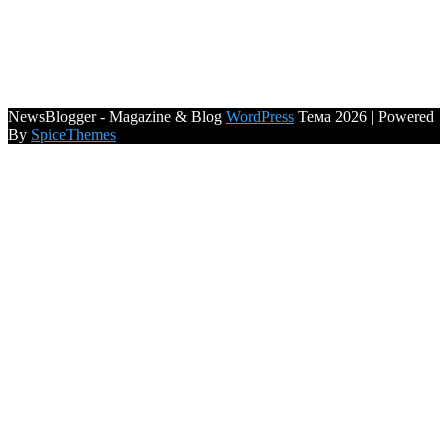
NewsBlogger - Magazine & Blog
WordPress
Тема 2026 | Powered
By
SpiceThemes