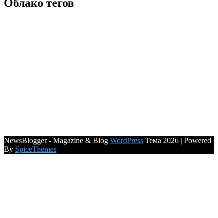
Облако тегов
NewsBlogger - Magazine & Blog
WordPress
Тема 2026 | Powered
By
SpiceThemes