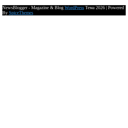
NewsBlogger - Magazine & Blog
WordPress
Тема 2026 | Powered
By
SpiceThemes