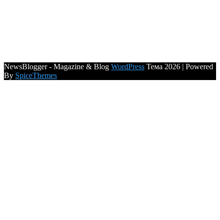
NewsBlogger - Magazine & Blog
WordPress
Тема 2026 | Powered
By
SpiceThemes