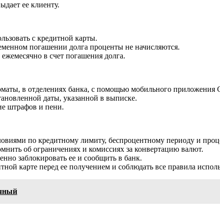
ыдает ее клиенту.
льзовать с кредитной карты.
ременном погашении долга проценты не начисляются.
ежемесячно в счет погашения долга.
коматы, в отделениях банка, с помощью мобильного приложения
ановленной даты, указанной в выписке.
ие штрафов и пени.
ловиями по кредитному лимиту, беспроцентному периоду и проц
омнить об ограничениях и комиссиях за конвертацию валют.
нно заблокировать ее и сообщить в банк.
тной карте перед ее получением и соблюдать все правила испол
очный