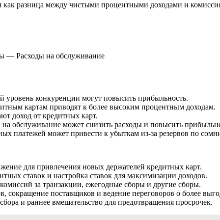
 как разница между чистыми процентными доходами и комиссиям
ры — Расходы на обслуживание
ий уровень конкуренции могут повысить прибыльность.
дитным картам приводят к более высоким процентным доходам.
ют доход от кредитных карт.
 на обслуживание может снизить расходы и повысить прибыльно
ых платежей может привести к убыткам из-за резервов по сомн
жение для привлечения новых держателей кредитных карт.
тных ставок и настройка ставок для максимизации доходов.
омиссий за транзакции, ежегодные сборы и другие сборы.
, сокращение поставщиков и ведение переговоров о более выго
бора и раннее вмешательство для предотвращения просрочек.