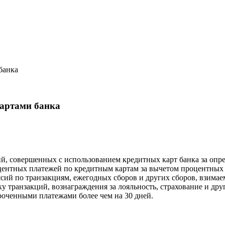
банка
артами банка
й, совершенных с использованием кредитных карт банка за опр
центных платежей по кредитным картам за вычетом процентных 
ий по транзакциям, ежегодных сборов и других сборов, взимае
у транзакций, вознаграждения за лояльность, страхование и др
роченными платежами более чем на 30 дней.