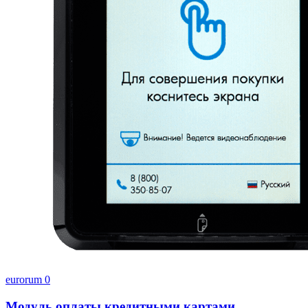
eurorum
0
Модуль оплаты кредитными картами