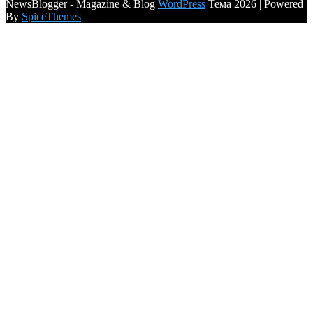
NewsBlogger - Magazine & Blog
WordPress
Тема 2026 | Powered
By
SpiceThemes