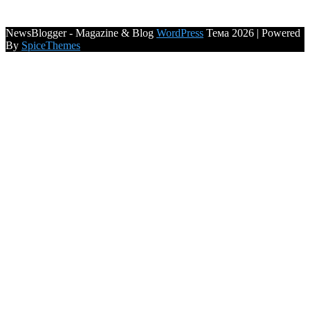
NewsBlogger - Magazine & Blog
WordPress
Тема 2026 | Powered
By
SpiceThemes