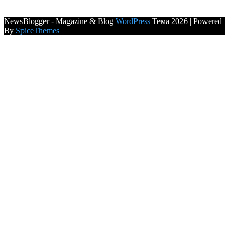
NewsBlogger - Magazine & Blog
WordPress
Тема 2026 | Powered
By
SpiceThemes