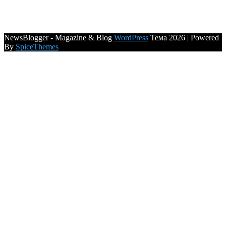
NewsBlogger - Magazine & Blog
WordPress
Тема 2026 | Powered
By
SpiceThemes