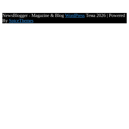
NewsBlogger - Magazine & Blog
WordPress
Тема 2026 | Powered
By
SpiceThemes