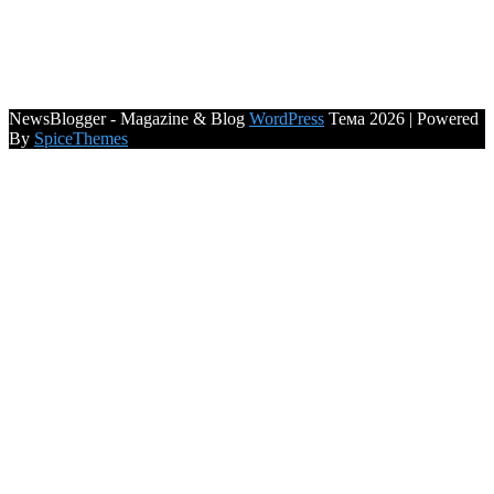
NewsBlogger - Magazine & Blog
WordPress
Тема 2026 | Powered
By
SpiceThemes