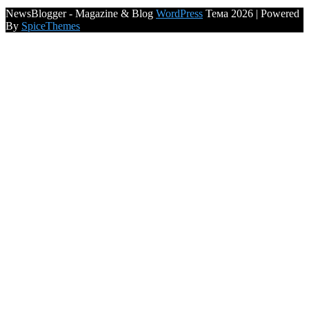
NewsBlogger - Magazine & Blog
WordPress
Тема 2026 | Powered
By
SpiceThemes