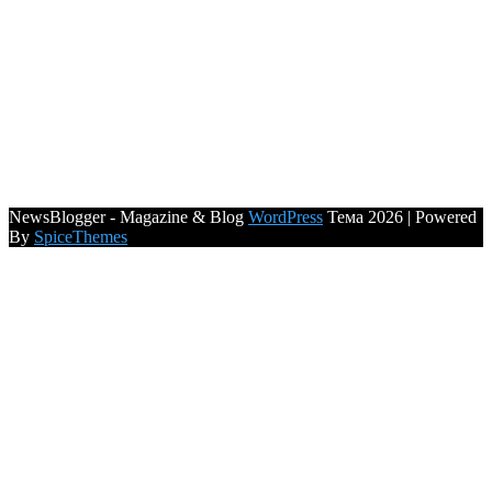
NewsBlogger - Magazine & Blog
WordPress
Тема 2026 | Powered
By
SpiceThemes