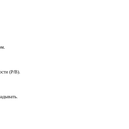
ом.
сти (P/B).
ладывать.