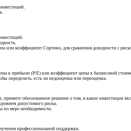
 инвестиций.
в.
инвестиций.
одность.
па или коэффициент Сортино, для сравнения доходности с риск
ены к прибыли (P/E) или коэффициент цены к балансовой стоимо
бы определить, есть ли недооценка или переоценка.
и, примите обоснованное решение о том, в какие инвестиции вк
 уровнем допустимого риска.
ы по мере необходимости.
олучения профессиональной поддержки.