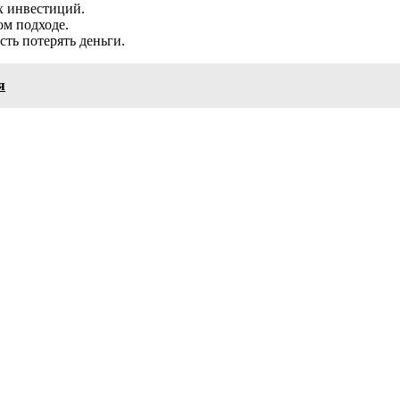
х инвестиций.
м подходе.
сть потерять деньги.
я