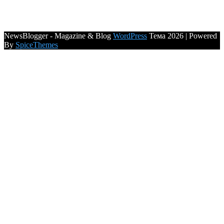
NewsBlogger - Magazine & Blog
WordPress
Тема 2026 | Powered
By
SpiceThemes