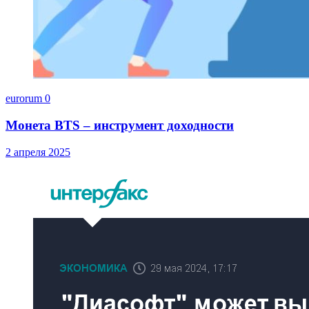
eurorum
0
Монета BTS – инструмент доходности
2 апреля 2025