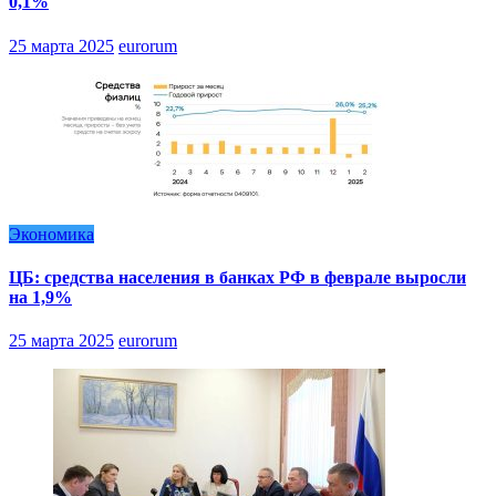
0,1%
25 марта 2025
eurorum
Экономика
ЦБ: средства населения в банках РФ в феврале выросли
на 1,9%
25 марта 2025
eurorum