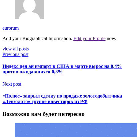
eurorum
Add your Biographical Information.
Edit your Profile
now.
view all posts
Previous post
Индекс цен ан импорт в США в марте вырос на 0,4%
против ожидавшихся 0,3%
Next post
«Полюс» закрыл сделку по продаже золотодобытчика
«Лензолото» группе инвесторов из РФ
Возможно вам будет интересно