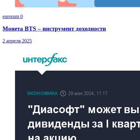
eurorum
0
Монета BTS – инструмент доходности
2 апреля 2025