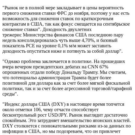
"Рынок не в полной мере закладывает в цены вероятность
первого снижения ставки ФРС до ноября, поэтому у нас есть
возможность для снижения ставок по краткосрочным
контрактам в США, так как фокус смещается на сентябрьское
снижение ставки". Доходность двухлетних
трежерис Министерства финансов США последнюю пару
недель консолидировалась чуть выше 4,70%, и базовый
показатель PCE на уровне 0,1% м/м может заставить
доходность опуститься ниже и потянуть за собой доллар".
"Однако проблема заключается в политике. На прошедших
вчера вечером президентских дебатах на CNN 67%
опрошенных отдали победу Дональду Трампу. Мы считаем,
что потенциальо администрация Трампа будет более
позитивной для доллара как за счет более мягкой фискальной
политики, так и за счет более агрессивной торговой/тарифной
среды".
"Индекс доллара США (DXY) в настоящее время топчется
около отметки 106, чему отчасти способствует
бесконтрольный рост USD/JPY. Рынок выглядит достаточно
спокойным. Это затрудняет вмешательство японских властей.
DXY столкнется с понижательными рисками из-за данных по
инфляции в США, но мы подозреваем, что он привлечет