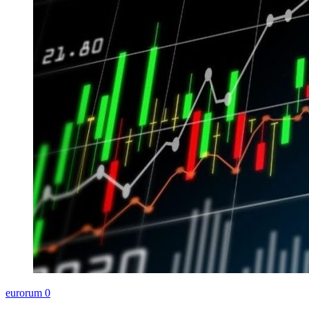
eurorum
0