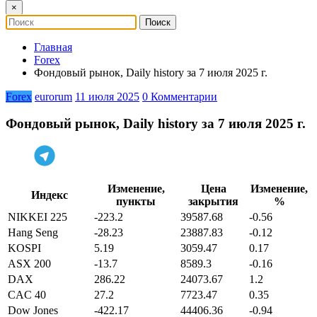
×
Главная
Forex
Фондовый рынок, Daily history за 7 июля 2025 г.
Forex
eurorum
11 июля 2025
0 Комментарии
Фондовый рынок, Daily history за 7 июля 2025 г.
Изменение,
Цена
Изменение,
Индекс
пункты
закрытия
%
NIKKEI 225
-223.2
39587.68
-0.56
Hang Seng
-28.23
23887.83
-0.12
KOSPI
5.19
3059.47
0.17
ASX 200
-13.7
8589.3
-0.16
DAX
286.22
24073.67
1.2
CAC 40
27.2
7723.47
0.35
Dow Jones
-422.17
44406.36
-0.94