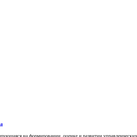
ха
зирующаяся на формировании, оценке и развитии управленчески