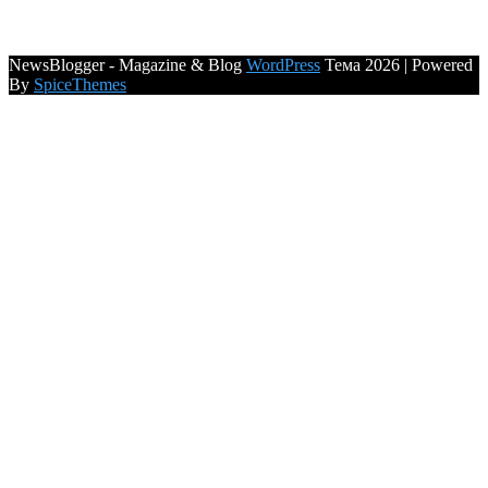
NewsBlogger - Magazine & Blog
WordPress
Тема 2026 | Powered
By
SpiceThemes