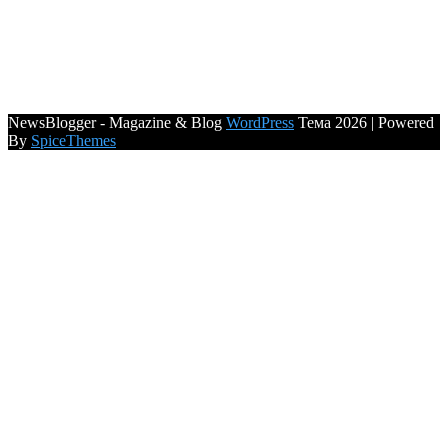
NewsBlogger - Magazine & Blog
WordPress
Тема 2026 | Powered
By
SpiceThemes