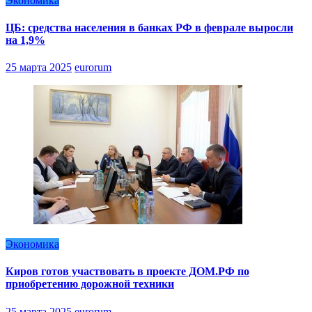
Экономика
ЦБ: средства населения в банках РФ в феврале выросли
на 1,9%
25 марта 2025
eurorum
Экономика
Киров готов участвовать в проекте ДОМ.РФ по
приобретению дорожной техники
25 марта 2025
eurorum