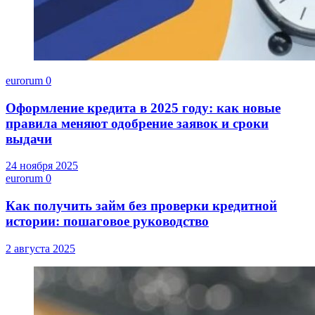
eurorum
0
Оформление кредита в 2025 году: как новые
правила меняют одобрение заявок и сроки
выдачи
24 ноября 2025
eurorum
0
Как получить займ без проверки кредитной
истории: пошаговое руководство
2 августа 2025