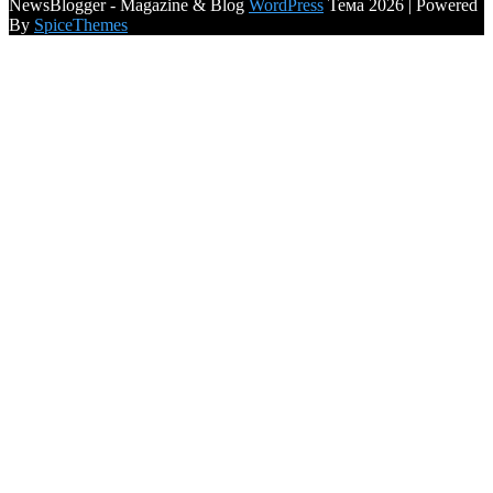
NewsBlogger - Magazine & Blog
WordPress
Тема 2026 | Powered
By
SpiceThemes