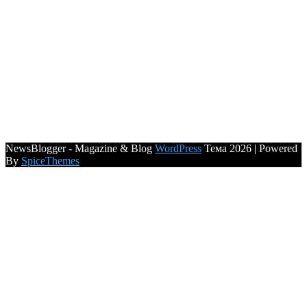
NewsBlogger - Magazine & Blog
WordPress
Тема 2026 | Powered
By
SpiceThemes