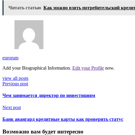
Читать статью
Как можно взять потребительский креди
eurorum
Add your Biographical Information.
Edit your Profile
now.
view all posts
Previous post
Чем занимается директор по инвестициям
Next post
Банк авангард кредитные карты как проверить статус
Возможно вам будет интересно