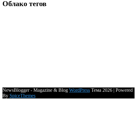
Облако тегов
NewsBlogger - Magazine & Blog
WordPress
Тема 2026 | Powered
By
SpiceThemes