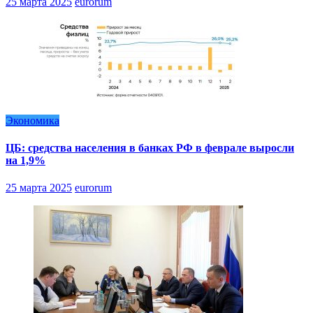
25 марта 2025
eurorum
Экономика
ЦБ: средства населения в банках РФ в феврале выросли
на 1,9%
25 марта 2025
eurorum