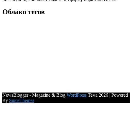
Облако тегов
NewsBlogger - Magazine & Blog
WordPress
Тема 2026 | Powered
By
SpiceThemes