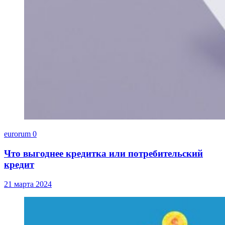
eurorum
0
Что выгоднее кредитка или потребительский
кредит
21 марта 2024