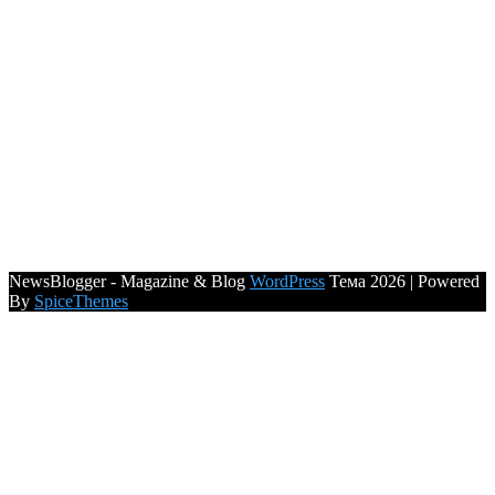
NewsBlogger - Magazine & Blog
WordPress
Тема 2026 | Powered
By
SpiceThemes