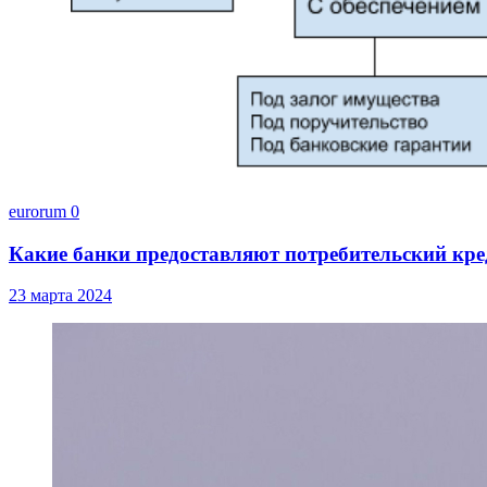
eurorum
0
Какие банки предоставляют потребительский кре
23 марта 2024