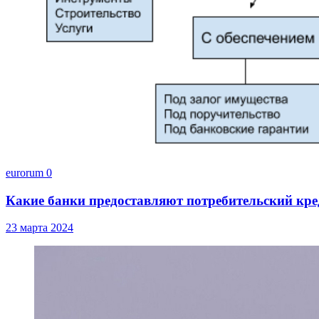
eurorum
0
Какие банки предоставляют потребительский кре
23 марта 2024