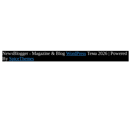
NewsBlogger - Magazine & Blog
WordPress
Тема 2026 | Powered
By
SpiceThemes