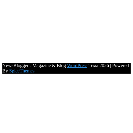
NewsBlogger - Magazine & Blog
WordPress
Тема 2026 | Powered
By
SpiceThemes