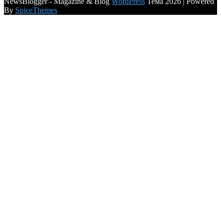
NewsBlogger - Magazine & Blog
WordPress
Тема 2026 | Powered
By
SpiceThemes