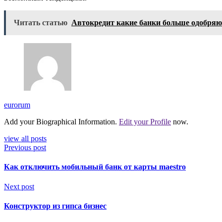
Читать статью
Автокредит какие банки больше одобряю
eurorum
Add your Biographical Information.
Edit your Profile
now.
view all posts
Previous post
Как отключить мобильный банк от карты maestro
Next post
Конструктор из гипса бизнес