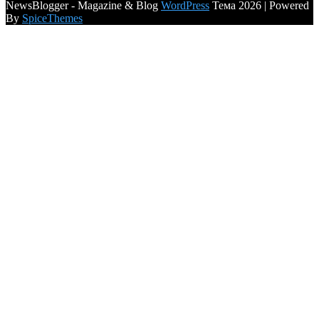
NewsBlogger - Magazine & Blog
WordPress
Тема 2026 | Powered
By
SpiceThemes