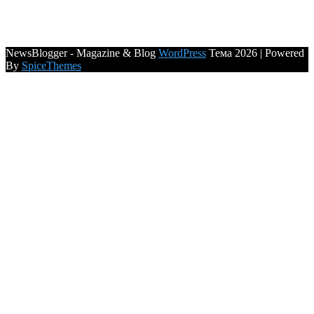
NewsBlogger - Magazine & Blog
WordPress
Тема 2026 | Powered
By
SpiceThemes