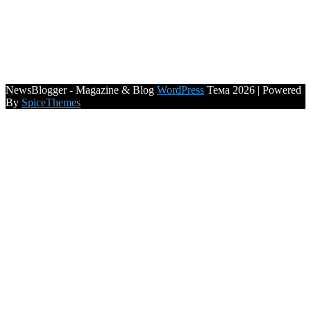
NewsBlogger - Magazine & Blog
WordPress
Тема 2026 | Powered
By
SpiceThemes