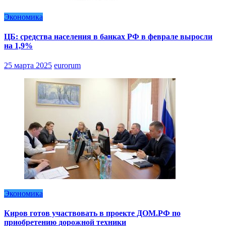
Экономика
ЦБ: средства населения в банках РФ в феврале выросли
на 1,9%
25 марта 2025
eurorum
Экономика
Киров готов участвовать в проекте ДОМ.РФ по
приобретению дорожной техники