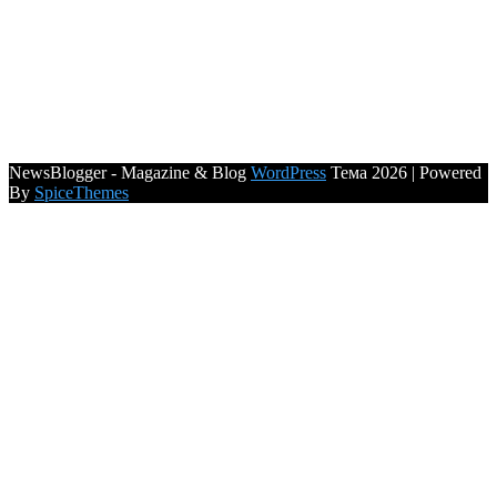
NewsBlogger - Magazine & Blog
WordPress
Тема 2026 | Powered
By
SpiceThemes