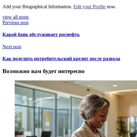
Add your Biographical Information.
Edit your Profile
now.
view all posts
Previous post
Какой банк обслуживает роснефть
Next post
Как поделить потребительский кредит после развода
Возможно вам будет интересно