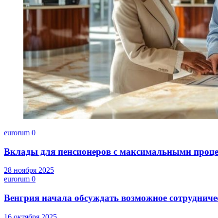
eurorum
0
Вклады для пенсионеров с максимальными проц
28 ноября 2025
eurorum
0
Венгрия начала обсуждать возможное сотруднич
16 октября 2025