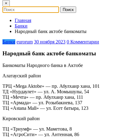
×
Главная
Банки
Народный банк актобе банкоматы
Банки
eurorum
30 ноября 2023
0 Комментарии
Народный банк актобе банкоматы
Банкоматы Народного банка в Актобе
Алатауский район
ТРЦ «Mega Aktobe» — пр. Абулхаир хана, 101
ТД «Нурдаулет» — ул. А. Момышулы, 54
ТЦ «Мечта» — пр. Абулхаир хана, 111
ТЦ «Армада» — ул. Розыбакиева, 137
ТЦ «Astana Mall» — ул. Есет батыра, 123
Кировский район
ТЦ «Триумф» — ул. Маметова, 8
ТЦ «АгроСити» — ул. Антенная, 86