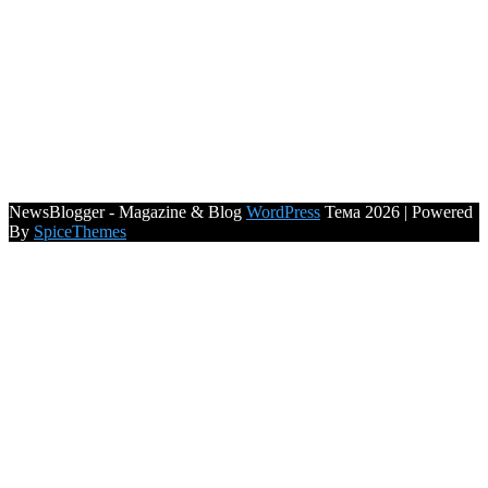
NewsBlogger - Magazine & Blog
WordPress
Тема 2026 | Powered
By
SpiceThemes