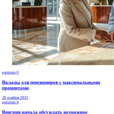
eurorum
0
Вклады для пенсионеров с максимальными
процентами
28 ноября 2025
eurorum
0
Венгрия начала обсуждать возможное