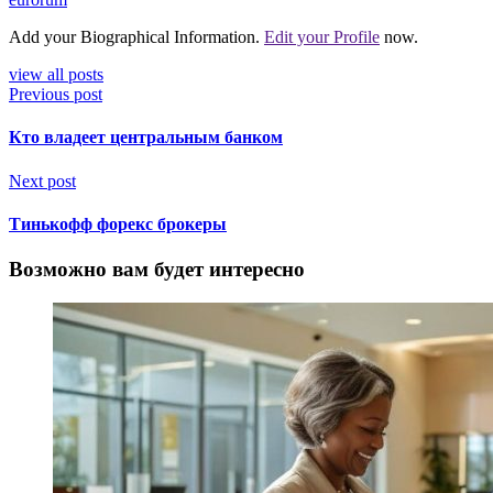
Add your Biographical Information.
Edit your Profile
now.
view all posts
Previous post
Кто владеет центральным банком
Next post
Тинькофф форекс брокеры
Возможно вам будет интересно