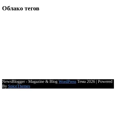
Облако тегов
NewsBlogger - Magazine & Blog
WordPress
Тема 2026 | Powered
By
SpiceThemes