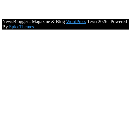
NewsBlogger - Magazine & Blog
WordPress
Тема 2026 | Powered
By
SpiceThemes